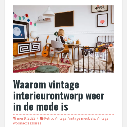
Waarom vintage
interieurontwerp weer
in de mode is
mei 9, 2023
Retro
,
Vintage
,
Vintage meubels
,
Vintage
woonaccessoires