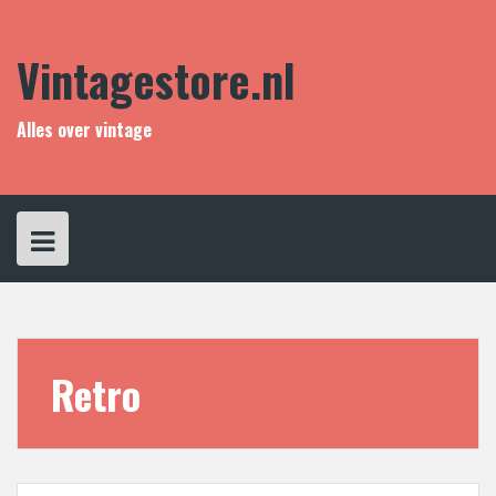
Skip
to
content
Vintagestore.nl
Alles over vintage
Retro