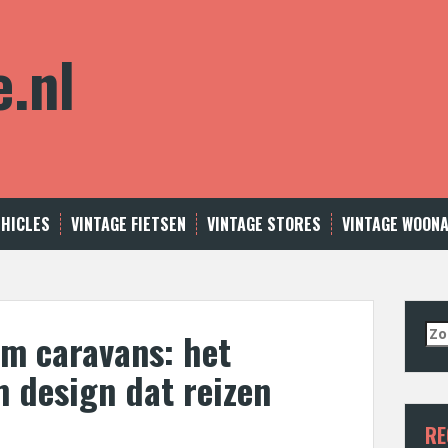
e.nl
EHICLES
VINTAGE FIETSEN
VINTAGE STORES
VINTAGE WOON
Zo
am caravans: het
naa
m design dat reizen
RE