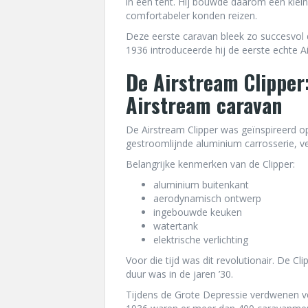
in een tent. Hij bouwde daarom een klei
comfortabeler konden reizen.
Deze eerste caravan bleek zo succesvol 
1936 introduceerde hij de eerste echte A
De Airstream Clipper:
Airstream caravan
De Airstream Clipper was geïnspireerd op
gestroomlijnde aluminium carrosserie, verg
Belangrijke kenmerken van de Clipper:
aluminium buitenkant
aerodynamisch ontwerp
ingebouwde keuken
watertank
elektrische verlichting
Voor die tijd was dit revolutionair. De C
duur was in de jaren ’30.
Tijdens de Grote Depressie verdwenen v