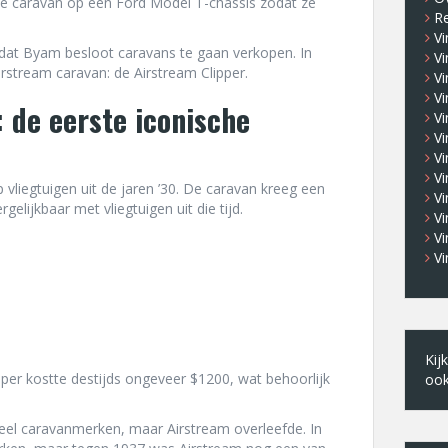
ne caravan op een Ford Model T-chassis zodat ze
R
Vi
dat Byam besloot caravans te gaan verkopen. In
V
irstream caravan: de Airstream Clipper.
Vi
Vi
 de eerste iconische
Vi
Vi
V
V
 vliegtuigen uit de jaren ’30. De caravan kreeg een
Vi
elijkbaar met vliegtuigen uit die tijd.
Vi
V
Vi
Kij
lipper kostte destijds ongeveer $1200, wat behoorlijk
oo
eel caravanmerken, maar Airstream overleefde. In