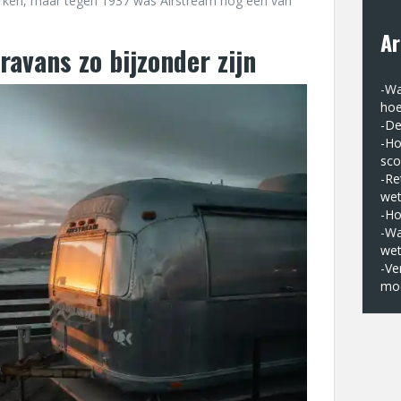
ken, maar tegen 1937 was Airstream nog een van
Ar
avans zo bijzonder zijn
-
Wa
hoe
-
De
-
Ho
sco
-
Re
we
-
Ho
-
Wa
we
-
Ve
moe