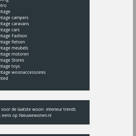
etro
ntage
intage campers
ntage caravans
ntage cars
ntage Fashion
ntage fietsen
intage meubels
intage motoren
ntage Stores
ntage toys
intage woonaccessoires
nted
k voor de laatste woon- interieur trends
k eens op
Nieuwewonen.nl