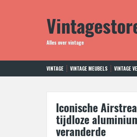
Skip
to
Vintagestor
content
Alles over vintage
VINTAGE
VINTAGE MEUBELS
VINTAGE V
Iconische Airstre
tijdloze aluminiu
veranderde