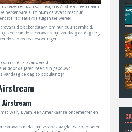
etro reizen en iconisch design is Airstream een naam
t. De herkenbare aluminium caravans met hun
ndste recreatievoertuigen ter wereld.
m caravans die bekendstaan om hun duurzaamheid,
ling. Veel van deze caravans zijn vandaag de dag nog
wereld van recreatievoertuigen.
 icoon in de caravanwereld
s er door de jaren heen zijn gebouwd
 vandaag de dag zo populair zijn
Airstream
 Airstream
31 met Wally Byam, een Amerikaanse ondernemer en
CA
n caravans nadat zijn vrouw klaagde over kamperen
Ov