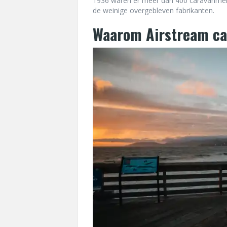
1936 waren er meer dan 400 caravanmer
de weinige overgebleven fabrikanten.
Waarom Airstream car