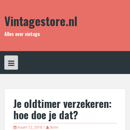
Skip
to
content
Vintagestore.nl
Alles over vintage
Je oldtimer verzekeren:
hoe doe je dat?
maart 12, 2018
Store