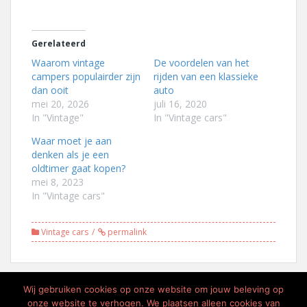
Gerelateerd
Waarom vintage
De voordelen van het
campers populairder zijn
rijden van een klassieke
dan ooit
auto
mei 20, 2026
juli 16, 2020
In "Vintage"
In "Vintage cars"
Waar moet je aan
denken als je een
oldtimer gaat kopen?
mei 8, 2023
In "Vintage cars"
Vintage cars
permalink
Post
Wij gebruiken cookies op onze website om jouw beleving op
VINTAGE ALS
DE KRINGLOOP APP, VOOR
onze website te verhogen. We plaatsen alleen cookies van