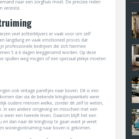
 iemand naar een zorghuis moet. De precisie reden
n vereiste.
ntruiming
iezen veel achterblijvers er vaak voor om zelf
s een langdurig en vaak emotioneel proces dat
zijn professionele bedrijven die zich hiermee
innen 5 à 6 dagen leeggeruimd worden. Op deze
elke spullen weg mogen of een speciaal plekje moeten
ngen ook vintage pareltjes naar boven. Dit is een
ze komen dan via de bekende kringloopwinkels weer
lijk oudere mensen welke, zonder dit zelf te weten,
n. In een andere omgeving en misschien met een
zo weer een tweede leven. Daarom blijft het een
u en dan naar de kringloop te gaan want je weet
 een woningontruiming naar boven is gekomen.