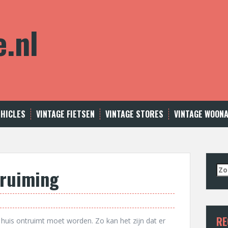
e.nl
EHICLES
VINTAGE FIETSEN
VINTAGE STORES
VINTAGE WOON
Zo
truiming
naa
RE
huis ontruimt moet worden
. Zo kan het zijn dat er