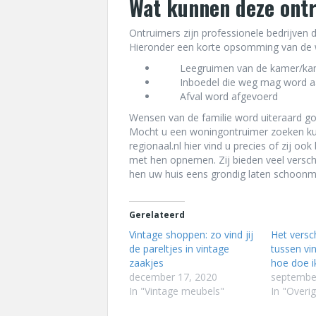
Wat kunnen deze ont
Ontruimers zijn professionele bedrijven 
Hieronder een korte opsomming van de w
Leegruimen van de kamer/ka
Inboedel die weg mag word a
Afval word afgevoerd
Wensen van de familie word uiteraard go
Mocht u een woningontruimer zoeken ku
regionaal.nl
hier vind u precies of zij oo
met hen opnemen. Zij bieden veel versch
hen uw huis eens grondig laten schoonm
Gerelateerd
Vintage shoppen: zo vind jij
Het versc
de pareltjes in vintage
tussen vi
zaakjes
hoe doe i
december 17, 2020
septembe
In "Vintage meubels"
In "Overig