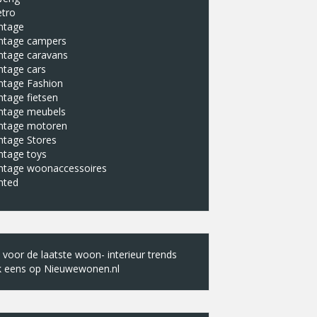
etro
ntage
intage campers
ntage caravans
ntage cars
ntage Fashion
ntage fietsen
intage meubels
intage motoren
ntage Stores
ntage toys
intage woonaccessoires
nted
k voor de laatste woon- interieur trends
k eens op
Nieuwewonen.nl