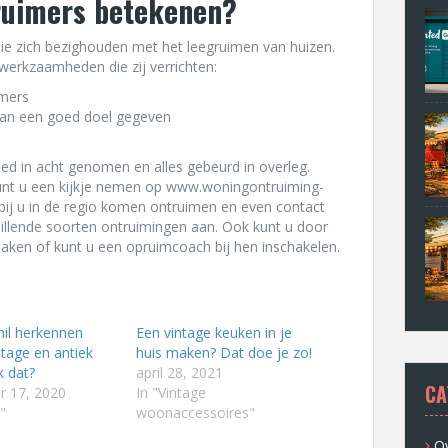
ruimers betekenen?
die zich bezighouden met het leegruimen van huizen.
erkzaamheden die zij verrichten:
mers
an een goed doel gegeven
ed in acht genomen en alles gebeurd in overleg.
nt u een kijkje nemen op
www.woningontruiming-
k bij u in de regio komen ontruimen en even contact
illende soorten ontruimingen aan. Ook kunt u door
aken of kunt u een opruimcoach bij hen inschakelen.
hil herkennen
Een vintage keuken in je
ntage en antiek
huis maken? Dat doe je zo!
k dat?
april 28, 2021
CA
r 17, 2020
In "Vintage
"
woonaccessoires"
Ov