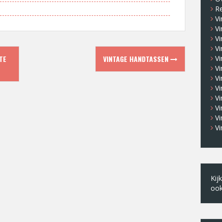
R
Vi
V
Vi
Vi
TE
VINTAGE HANDTASSEN
Vi
Vi
V
V
Vi
Vi
V
Vi
Kij
oo