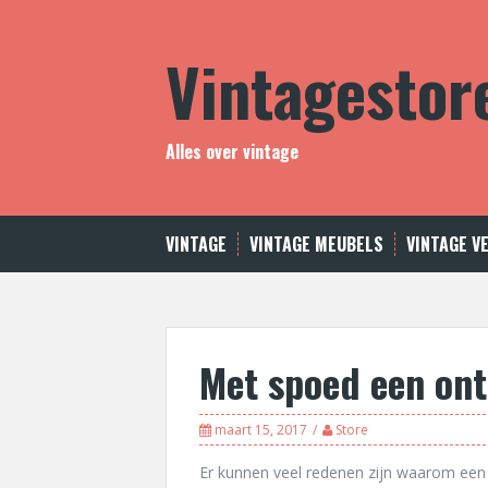
Skip
to
Vintagestor
content
Alles over vintage
VINTAGE
VINTAGE MEUBELS
VINTAGE V
Met spoed een on
maart 15, 2017
Store
Er kunnen veel redenen zijn waarom een